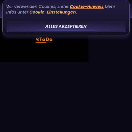
Wir verwenden Cookies, siehe
Cookie-Hinweis
Mehr
Infos unter
Cookie-Einstellungen.
ALLES AKZEPTIEREN