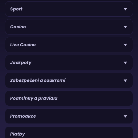
Sport
Casino
Live Casino
Jackpoty
Zabezpečení a soukromí
Podmínky a pravidla
Promoakce
Platby