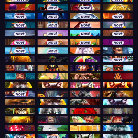
NOVÉ
NOVÉ
NOVÉ
NOVÉ
NOVÉ
NOVÉ
NOVÉ
NOVÉ
NOVÉ
NOVÉ
NOVÉ
NOVÉ
NOVÉ
NOVÉ
NOVÉ
NOVÉ
NOVÉ
NOVÉ
NOVÉ
NOVÉ
NOVÉ
NOVÉ
NOVÉ
NOVÉ