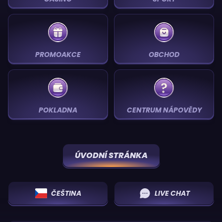
PROMOAKCE
OBCHOD
POKLADNA
CENTRUM NÁPOVĚDY
ÚVODNÍ STRÁNKA
ČEŠTINA
LIVE CHAT