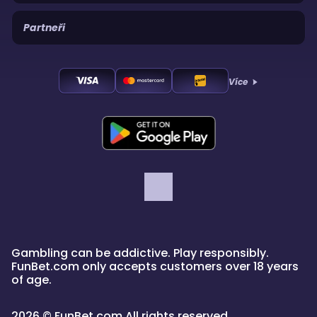
Partneři
Více
Gambling can be addictive. Play responsibly.
FunBet.com only accepts customers over 18 years
of age.
2026 © FunBet.com All rights reserved.