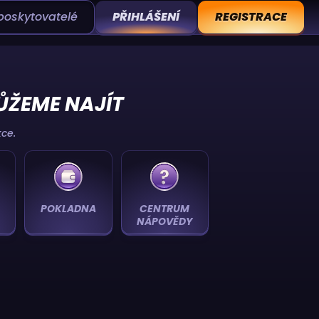
 poskytovatelé
PŘIHLÁŠENÍ
REGISTRACE
ŮŽEME NAJÍT
kce.
POKLADNA
CENTRUM
NÁPOVĚDY