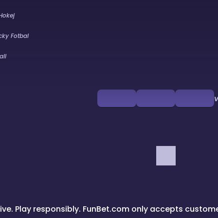
Hokej
cky Fotbal
ll
V
ve. Play responsibly. FunBet.com only accepts customer