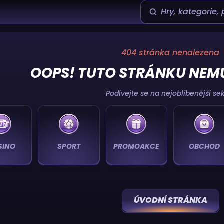
Hry, kategorie,
404 stránka nenalezena
OOPS! TUTO STRÁNKU NEM
Podívejte se na nejoblíbenější se
SINO
SPORT
PROMOAKCE
OBCHOD
ÚVODNÍ STRÁNKA