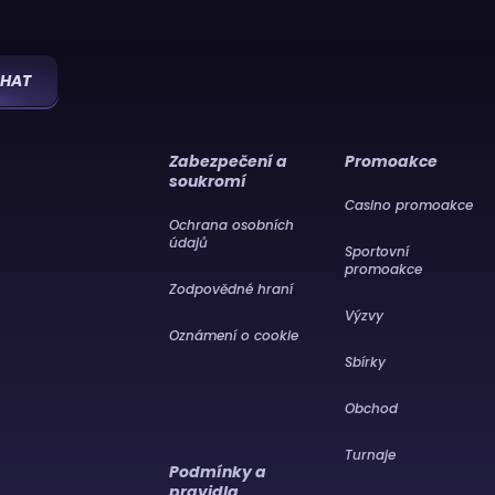
CHAT
Zabezpečení a
Promoakce
soukromí
Casino promoakce
Ochrana osobních
údajů
Sportovní
promoakce
Zodpovědné hraní
Výzvy
Oznámení o cookie
Sbírky
Obchod
Turnaje
Podmínky a
pravidla