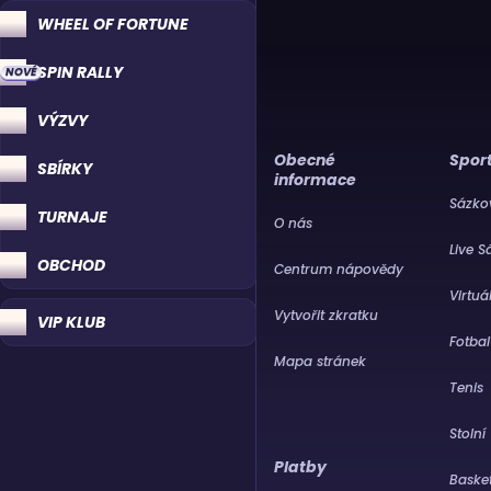
WHEEL OF FORTUNE
SPIN RALLY
NOVÉ
VÝZVY
Obecné
Spor
SBÍRKY
informace
Sázko
TURNAJE
O nás
Live S
OBCHOD
Centrum nápovědy
Virtuá
Vytvořit zkratku
VIP KLUB
Fotbal
Mapa stránek
Tenis
Stolní
Platby
Baske