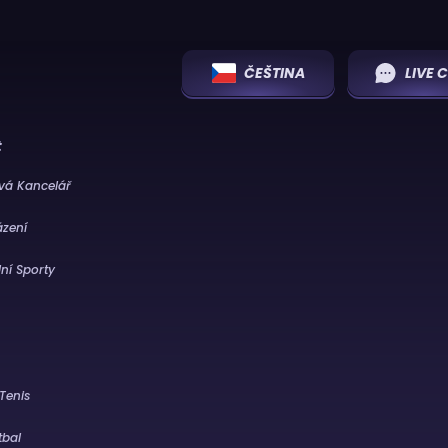
ČEŠTINA
LIVE 
t
vá Kancelář
ázení
lní Sporty
 Tenis
tbal