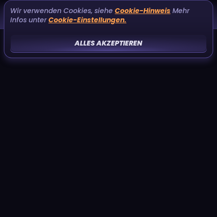
Wir verwenden Cookies, siehe
Cookie-Hinweis
Mehr
Infos unter
Cookie-Einstellungen.
ALLES AKZEPTIEREN