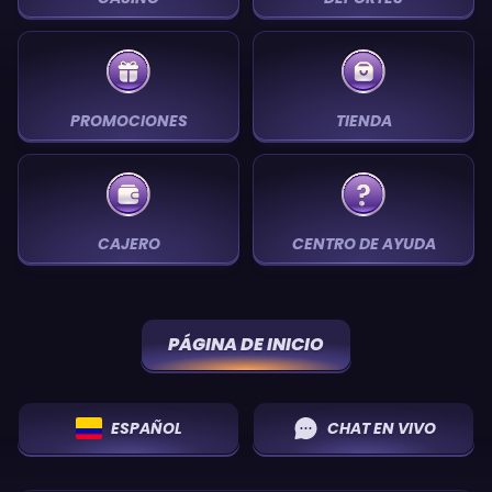
PROMOCIONES
TIENDA
CAJERO
CENTRO DE AYUDA
PÁGINA DE INICIO
ESPAÑOL
CHAT EN VIVO