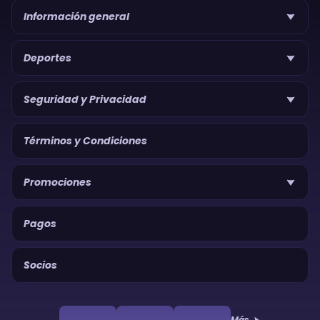
Información general
Deportes
Seguridad y Privacidad
Términos y Condiciones
Promociones
Pagos
Socios
Más