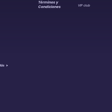
Términos y
VIP club
Condiciones
Más