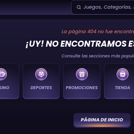
Juegos, Categorías,
La página 404 no fue encont
¡UY! NO ENCONTRAMOS E
Consulte las secciones más popul
SINO
DEPORTES
PROMOCIONES
TIENDA
PÁGINA DE INICIO