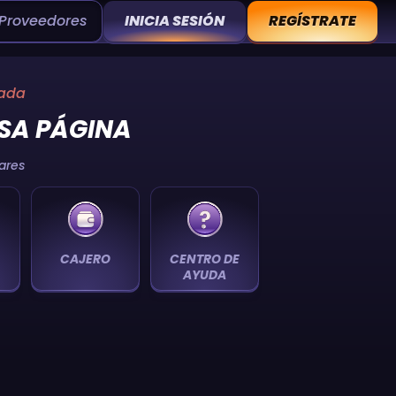
 Proveedores
INICIA SESIÓN
REGÍSTRATE
rada
SA PÁGINA
ares
CAJERO
CENTRO DE
AYUDA