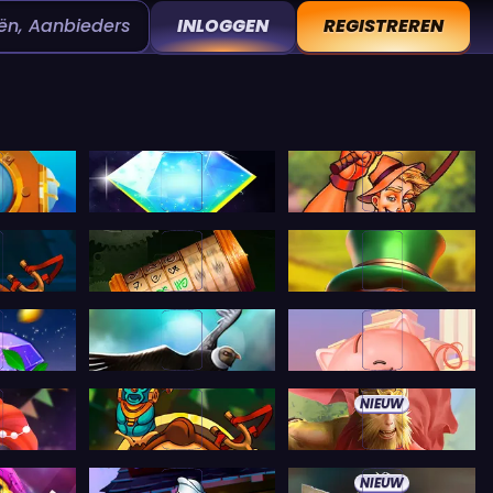
eën, Aanbieders
INLOGGEN
REGISTREREN
NIEUW
NIEUW