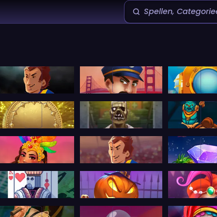
Spellen, Categori