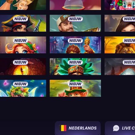
NIEUW
NIEUW
NIEU
NIEUW
NIEUW
NIEU
NIEUW
NIEUW
NIEU
NIEUW
NIEUW
NEDERLANDS
LIVE 