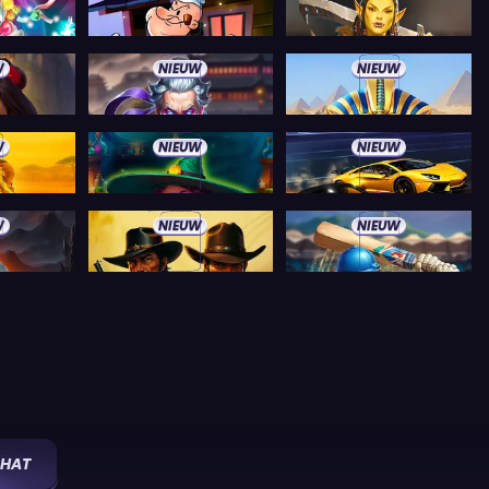
W
NIEUW
NIEUW
W
NIEUW
NIEUW
W
NIEUW
NIEUW
CHAT