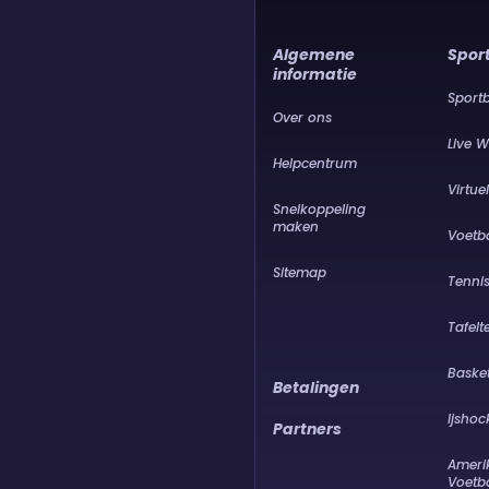
Algemene
Spor
informatie
Sport
Over ons
Live 
Helpcentrum
Virtue
Snelkoppeling
maken
Voetb
Sitemap
Tenni
Tafelt
Baske
Betalingen
Ijshoc
Partners
Ameri
Voetb