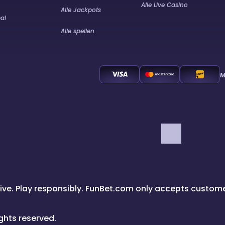
Alle Live Casino
Alle Jackpots
al
Alle spellen
M
ve. Play responsibly. FunBet.com only accepts customer
ghts reserved.