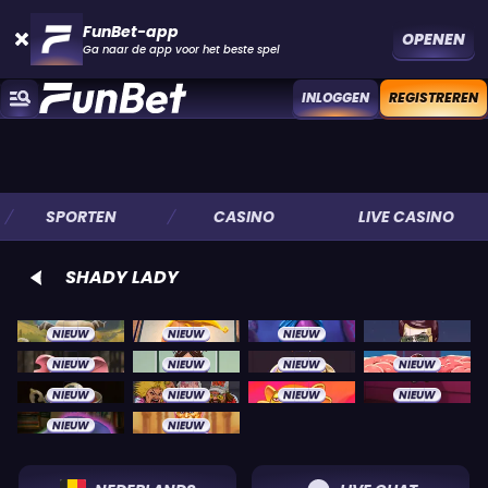
FunBet-app
OPENEN
Ga naar de app voor het beste spel
INLOGGEN
REGISTREREN
SPORTEN
CASINO
LIVE CASINO
SHADY LADY
NIEUW
NIEUW
NIEUW
NIEUW
NIEUW
NIEUW
NIEUW
NIEUW
NIEUW
NIEUW
NIEUW
NIEUW
NIEUW