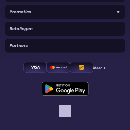
Promoties
Betalingen
Partners
Meer