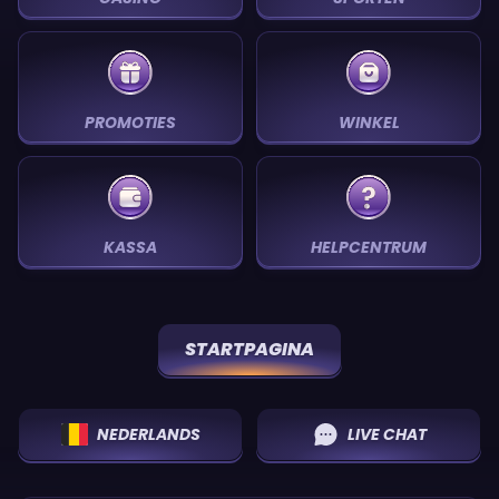
PROMOTIES
WINKEL
KASSA
HELPCENTRUM
STARTPAGINA
NEDERLANDS
LIVE CHAT