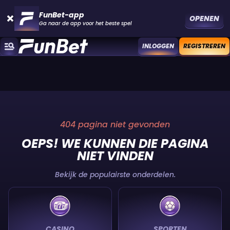
FunBet-app
OPENEN
Ga naar de app voor het beste spel
INLOGGEN
REGISTREREN
404 pagina niet gevonden
OEPS! WE KUNNEN DIE PAGINA
NIET VINDEN
Bekijk de populairste onderdelen.
CASINO
SPORTEN