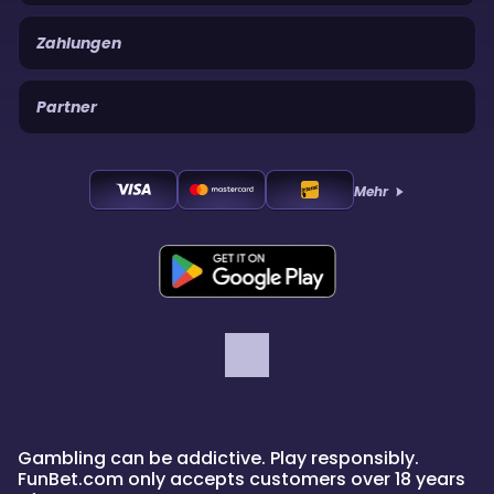
Zahlungen
Partner
Mehr
Gambling can be addictive. Play responsibly.
FunBet.com only accepts customers over 18 years