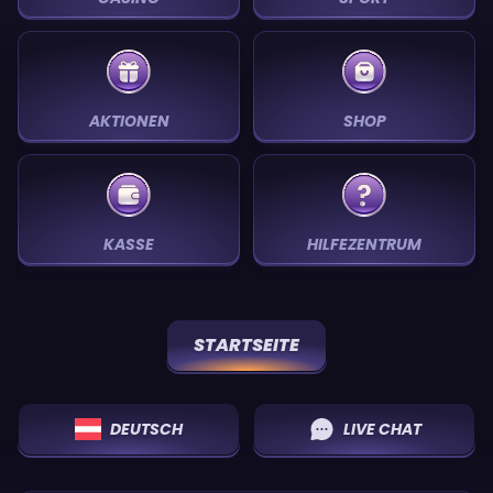
AKTIONEN
SHOP
KASSE
HILFEZENTRUM
STARTSEITE
DEUTSCH
LIVE CHAT