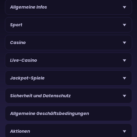
Allgemeine Infos
Sport
Casino
Live-Casino
Jackpot-Spiele
Sicherheit und Datenschutz
Allgemeine Geschäftsbedingungen
Aktionen