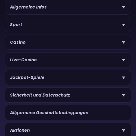
Allgemeine Infos
Sport
Casino
Live-Casino
Jackpot-Spiele
Sicherheit und Datenschutz
Allgemeine Geschäftsbedingungen
Aktionen