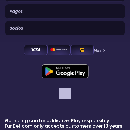
Pagos
Socios
Más
Gambling can be addictive. Play responsibly.
FunBet.com only accepts customers over 18 years